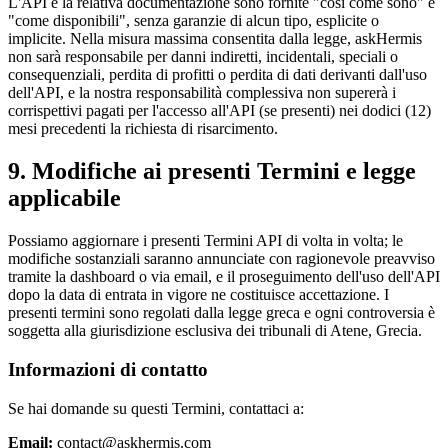
L'API e la relativa documentazione sono fornite "così come sono" e
"come disponibili", senza garanzie di alcun tipo, esplicite o
implicite. Nella misura massima consentita dalla legge, askHermis
non sarà responsabile per danni indiretti, incidentali, speciali o
consequenziali, perdita di profitti o perdita di dati derivanti dall'uso
dell'API, e la nostra responsabilità complessiva non supererà i
corrispettivi pagati per l'accesso all'API (se presenti) nei dodici (12)
mesi precedenti la richiesta di risarcimento.
9. Modifiche ai presenti Termini e legge
applicabile
Possiamo aggiornare i presenti Termini API di volta in volta; le
modifiche sostanziali saranno annunciate con ragionevole preavviso
tramite la dashboard o via email, e il proseguimento dell'uso dell'API
dopo la data di entrata in vigore ne costituisce accettazione. I
presenti termini sono regolati dalla legge greca e ogni controversia è
soggetta alla giurisdizione esclusiva dei tribunali di Atene, Grecia.
Informazioni di contatto
Se hai domande su questi Termini, contattaci a:
Email:
contact@askhermis.com