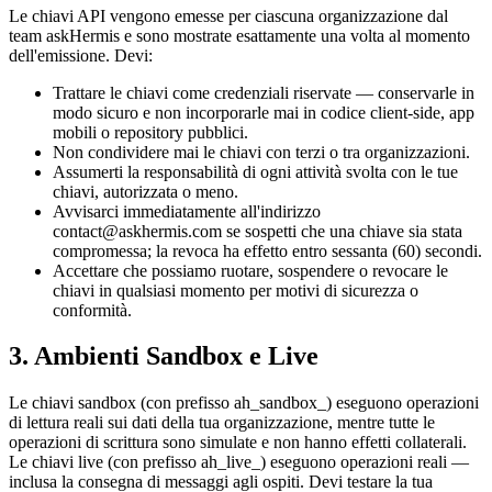
Le chiavi API vengono emesse per ciascuna organizzazione dal
team askHermis e sono mostrate esattamente una volta al momento
dell'emissione. Devi:
Trattare le chiavi come credenziali riservate — conservarle in
modo sicuro e non incorporarle mai in codice client-side, app
mobili o repository pubblici.
Non condividere mai le chiavi con terzi o tra organizzazioni.
Assumerti la responsabilità di ogni attività svolta con le tue
chiavi, autorizzata o meno.
Avvisarci immediatamente all'indirizzo
contact@askhermis.com se sospetti che una chiave sia stata
compromessa; la revoca ha effetto entro sessanta (60) secondi.
Accettare che possiamo ruotare, sospendere o revocare le
chiavi in qualsiasi momento per motivi di sicurezza o
conformità.
3. Ambienti Sandbox e Live
Le chiavi sandbox (con prefisso ah_sandbox_) eseguono operazioni
di lettura reali sui dati della tua organizzazione, mentre tutte le
operazioni di scrittura sono simulate e non hanno effetti collaterali.
Le chiavi live (con prefisso ah_live_) eseguono operazioni reali —
inclusa la consegna di messaggi agli ospiti. Devi testare la tua