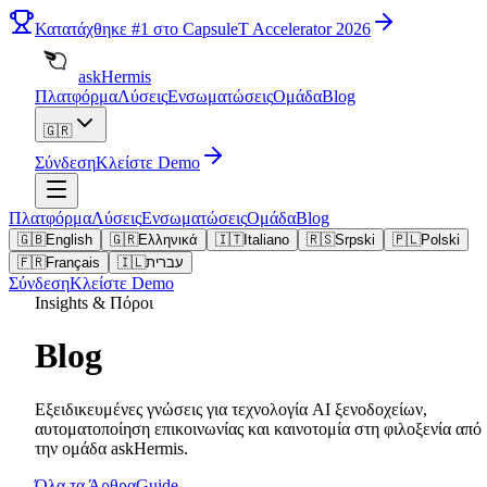
Κατατάχθηκε
#1
στο CapsuleT Accelerator 2026
askHermis
Πλατφόρμα
Λύσεις
Ενσωματώσεις
Ομάδα
Blog
🇬🇷
Σύνδεση
Κλείστε Demo
Πλατφόρμα
Λύσεις
Ενσωματώσεις
Ομάδα
Blog
🇬🇧
English
🇬🇷
Ελληνικά
🇮🇹
Italiano
🇷🇸
Srpski
🇵🇱
Polski
🇫🇷
Français
🇮🇱
עברית
Σύνδεση
Κλείστε Demo
Insights & Πόροι
Blog
Εξειδικευμένες γνώσεις για τεχνολογία AI ξενοδοχείων,
αυτοματοποίηση επικοινωνίας και καινοτομία στη φιλοξενία από
την ομάδα askHermis.
Όλα τα Άρθρα
Guide