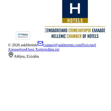
©
2026
askHermis
contact@askhermis.com
Πολιτική
Απορρήτου
Όροι Χρήσης
llms.txt
Αθήνα, Ελλάδα